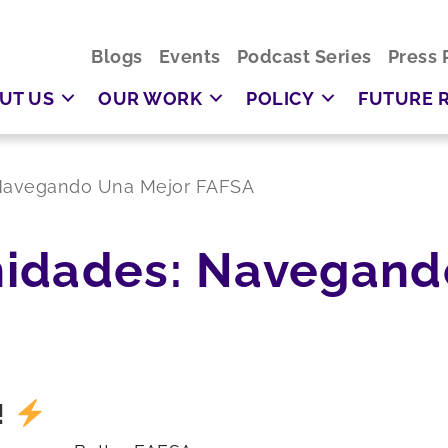
Blogs
Events
Podcast Series
Press 
UT US
OUR WORK
POLICY
FUTURE 
 Navegando Una Mejor FAFSA
nidades: Navegand
!